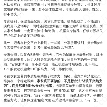
对认知有益，非短期突击用；补脑液并非促进提升智力，是让过度
亢奋的神经‘镇静’下来，若不辨体质滥用，可能会白天嗜睡、昏沉，
得不偿失。”
专家提到，保健食品仅用于调节机体功能、提高抵抗力，不能治疗
疾病更不是“神药”，同时还要注意可能出现的过敏和胃肠道反应。所
以家长和考生一定要破除“补脑迷信”，根据自身情况，仔细对照相关
产品包装上的备案功能选择。
此外，记者在社交平台上看到，一些博主分享服用镁剂、复合B族维
生素等产生的效果，让考生家长频频跟风“种草”。
专家介绍，以
复合B族维生素
为例，它作为辅酶参与能量代谢，对神
经功能很重要，压力大时身体消耗会增加，适量补充确有一定帮
助。“它像润滑油，而不是汽油，能让机器运转顺畅些，但不能让
1.5L的发动机输出2.0T的马力。”冯一形象比喻。
考前饮食营养的本质是帮助孩子把体力、情绪、注意力和消化状态
维持在一个稳定区间，
家长真正要做的，不是想办法“让孩子突然变
强”，而是尽量别让饮食成为拖累，
把家里菜单安排得有规律，把早
餐准备扎实，把花哨饮食收一收，把“补”换成“稳”，这才是有效而现
实可行的营养支持。“我们不追求‘开挂饮食’，而是通过科学、平和的
生活方式，让身体这座‘精密大厦’在关键时刻稳定输出。”冯一说。