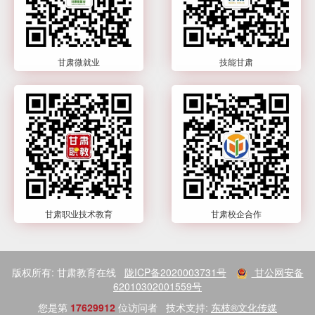
甘肃微就业
技能甘肃
甘肃职业技术教育
甘肃校企合作
版权所有: 甘肃教育在线
陇ICP备2020003731号
甘公网安备
62010302001559号
您是第
17629912
位访问者
技术支持:
东枝®文化传媒