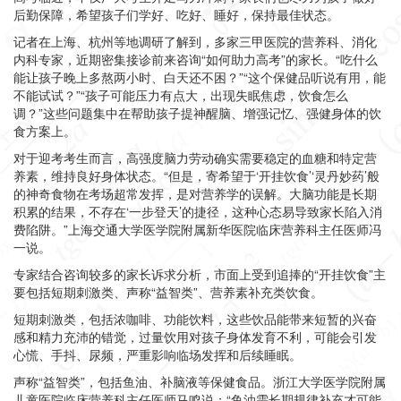
后勤保障，希望孩子们学好、吃好、睡好，保持最佳状态。
记者在上海、杭州等地调研了解到，多家三甲医院的营养科、消化
内科专家，近期密集接诊前来咨询“如何助力高考”的家长。“吃什么
能让孩子晚上多熬两小时、白天还不困？”“这个保健品听说有用，能
不能试试？”“孩子可能压力有点大，出现失眠焦虑，饮食怎么
调？”这些问题集中在帮助孩子提神醒脑、增强记忆、强健身体的饮
食方案上。
对于迎考考生而言，高强度脑力劳动确实需要稳定的血糖和特定营
养素，维持良好身体状态。“但是，寄希望于‘开挂饮食’‘灵丹妙药’般
的神奇食物在考场超常发挥，是对营养学的误解。大脑功能是长期
积累的结果，不存在‘一步登天’的捷径，这种心态易导致家长陷入消
费陷阱。”上海交通大学医学院附属新华医院临床营养科主任医师冯
一说。
专家结合咨询较多的家长诉求分析，市面上受到追捧的“开挂饮食”主
要包括短期刺激类、声称“益智类”、营养素补充类饮食。
短期刺激类，包括浓咖啡、功能饮料，这些饮品能带来短暂的兴奋
感和精力充沛的错觉，过量饮用对孩子身体发育不利，可能会引发
心慌、手抖、尿频，严重影响临场发挥和后续睡眠。
声称“益智类”，包括鱼油、补脑液等保健食品。浙江大学医学院附属
儿童医院临床营养科主任医师马鸣说：“鱼油需长期规律补充才可能