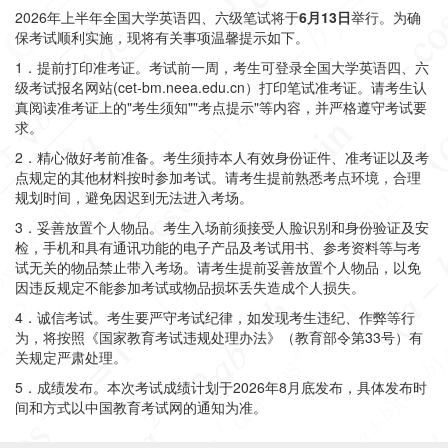
2026年上半年全国大学英语四、六级笔试将于
6月13日
举行。为确
保考试顺利实施，现将有关事项温馨提示如下。
1．提前打印准考证。
考试前一周，考生可登录全国大学英语四、六
级考试报名网站
(cet-bm.neea.edu.cn）
打印笔试准考证。请考生认
真阅读准考证上的"考生须知""考点提示"等内容，并严格遵守考试要
求。
2．精心做好考前准备。
考生须持本人有效身份证件、准考证以及考
点规定的其他材料按时参加考试。请考生提前熟悉考点环境，合理
规划时间，避免因迟到无法进入考场。
3．妥善放置个人物品。
考生入场前须接受人脸识别和身份验证及安
检，手机和具有通讯功能的电子产品及考试用书、参考资料等与考
试无关的物品禁止带入考场。请考生提前妥善放置个人物品，以免
因违反规定不能参加考试或物品损坏丢失造成个人损失。
4．诚信考试。
考生要严守考试纪律，如发现考生违纪、作弊等行
为，将按照《国家教育考试违规处理办法》（教育部令第33号）有
关规定严肃处理。
5．成绩发布。
本次考试成绩计划于2026年8月底发布，具体发布时
间和方式以中国教育考试网的通知为准。