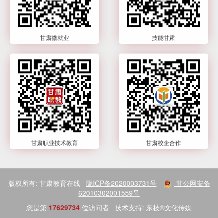
甘肃微就业
技能甘肃
甘肃职业技术教育
甘肃校企合作
版权所有: 甘肃教育在线
陇ICP备2020003731号
甘公网安备
62010302001559号
您是第
17629734
位访问者
技术支持:
东枝®文化传媒